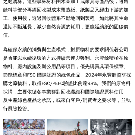
之經濟林。這些森林材料由木業加工成家具等產品後，邊角
餘料等部分再經回收製成木漿造紙。紙製品又經由下游的加
工、使用後，透過回收體系不斷地回到製程，如此將其生命
週期不斷延長，減少自然資源的耗用，更能延續紙的固碳價
值。
為確保永續的消費與生產模式，對原物料的要求關係著公司
是否能以永續循環的方式持續營運與獲利。永豐餘積極在原
物料、廠內設施及辦公用品等項目，優先購買具環保標章、
節能標章和FSC 國際認證的綠色產品。2024年永豐餘資材採
購之原物料，
取得FSC/PEFC驗證比例達98%
。我們的原物料
採購，主要依循各事業群對回收纖維和國際驗證原料使用，
及生產綠色產品之承諾，或來自客戶/消費者之要求等，並執
行風險控管。